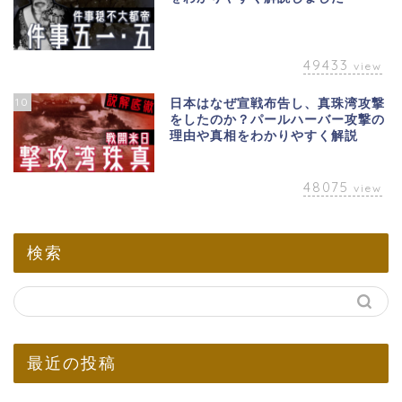
49433
view
10
日本はなぜ宣戦布告し、真珠湾攻撃
をしたのか？パールハーバー攻撃の
理由や真相をわかりやすく解説
48075
view
検索
最近の投稿