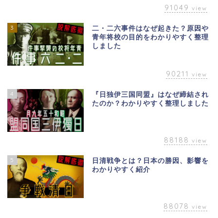
91049
view
3
二・二六事件はなぜ起きた？原因や
青年将校の目的をわかりやすく整理
しました
90211
view
4
『日独伊三国同盟』はなぜ締結され
たのか？わかりやすく整理しました
88188
view
5
日清戦争とは？日本の勝因、影響を
わかりやすく紹介
88078
view