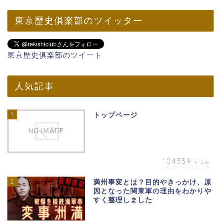
東京歴史倶楽部のツイッター
東京歴史俱楽部のツイート
人気記事
1
トップページ
104359
view
2
満州事変とは？目的やきっかけ、原
因となった関東軍の理由をわかりや
すく整理しました