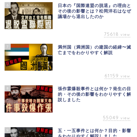
6
日本の『国際連盟の脱退』の理由と
その後の影響とは？松岡洋右はなぜ
議場から退出したのか
75618
view
7
満州国（満洲国）の建国の経緯〜滅
亡までをわかりやすく解説
61159
view
8
張作霖爆殺事件とは何か？発生の目
的・その後の影響をわかりやすく解
説しました
55049
view
9
五・一五事件とは何か？目的・影響
をわかりやすく解説しました