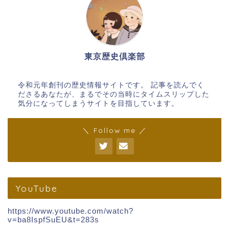
東京歴史倶楽部
令和元年創刊の歴史情報サイトです。 記事を読んでく
ださるあなたが、まるでその当時にタイムスリップした
気分になってしまうサイトを目指しています。
＼ Follow me ／
YouTube
https://www.youtube.com/watch?
v=ba8IspfSuEU&t=283s