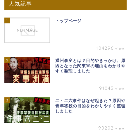
人気記事
1
トップページ
104296
view
2
満州事変とは？目的やきっかけ、原
因となった関東軍の理由をわかりや
すく整理しました
91043
view
3
二・二六事件はなぜ起きた？原因や
青年将校の目的をわかりやすく整理
しました
90202
view