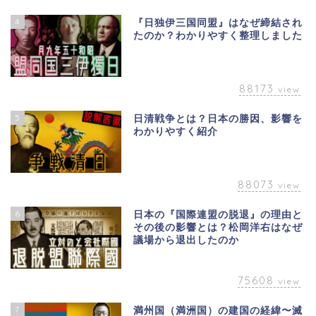
4
『日独伊三国同盟』はなぜ締結され
たのか？わかりやすく整理しました
88173
view
5
日清戦争とは？日本の勝因、影響を
わかりやすく紹介
88073
view
6
日本の『国際連盟の脱退』の理由と
その後の影響とは？松岡洋右はなぜ
議場から退出したのか
75608
view
7
満州国（満洲国）の建国の経緯〜滅