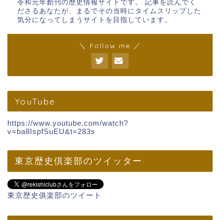
令和元年創刊の歴史情報サイトです。 記事を読んでく
ださるあなたが、まるでその当時にタイムスリップした
気分になってしまうサイトを目指しています。
＼ Follow me ／
YouTube
https://www.youtube.com/watch?
v=ba8IspfSuEU&t=283s
東京歴史倶楽部のツイッター
東京歴史俱楽部のツイート